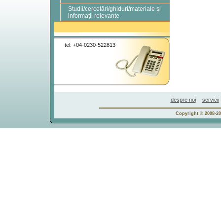
Studii/cercetări/ghiduri/materiale şi
informaţii relevante
tel: +04-0230-522813
despre noi
servicii
Copyright © 2008-201