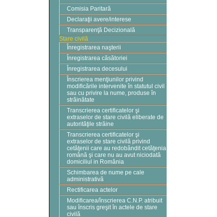
Comisia Paritară
Declaraţii avere/interese
Transparenţă Decizională
Stare civilă
Înregistrarea naşterii
Înregistrarea căsătoriei
Înregistrarea decesului
Înscrierea menţiunilor privind
modificările intervenite în statutul civil
sau cu privire la nume, produse în
străinătate
Transcrierea certificatelor şi
extraselor de stare civilă eliberate de
autorităţile străine
Transcrierea certificatelor şi
extraselor de stare civilă privind
cetăţenii care au redobândit cetăţenia
română şi care nu au avut niciodată
domiciliul in România
Schimbarea de nume pe cale
administrativă
Rectificarea actelor
Modificarea/înscrierea C.N.P. atribuit
sau înscris greşit în actele de stare
civilă