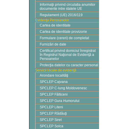
Informaţii privind circulatia anumitor
documente intre statele UE
Regulament (UE) 2016/119
Evidenţa Persoanelor
Cartea de identitate
Cartea de identitate provizorie
Formulare (cereri) de completat
Furnizări de date
Certificat privind domiciul înregistrat
în Registrul Naţional de Evidenţă a
Persoanelor
Protecţia datelor cu caracter personal
Servicii locale de evidenţă
Arondare localităţi
SPCLEP Cajvana
SPCLEP C-lung Moldovenesc
SPCLEP Fălticeni
SPCLEP Gura Humorului
SPCLEP Liteni
SPCLEP Rădăuţi
SPCLEP Siret
SPCLEP Solca