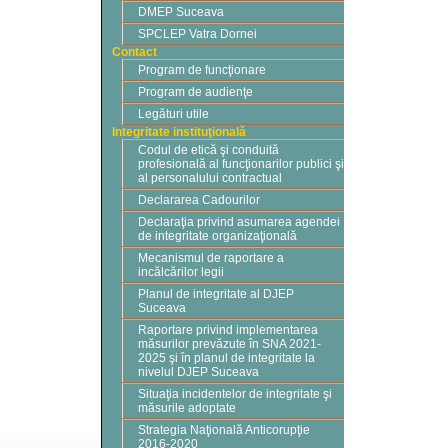
DMEP Suceava
SPCLEP Vatra Dornei
Contact
Program de funcţionare
Program de audienţe
Legături utile
Integritate instituţională
Codul de etică şi conduită
profesională al funcţionarilor publici şi
al personalului contractual
Declararea Cadourilor
Declaraţia privind asumarea agendei
de integritate organizaţională
Mecanismul de raportare a
incălcărilor legii
Planul de integritate al DJEP
Suceava
Raportare privind implementarea
măsurilor prevăzute în SNA 2021-
2025 şi în planul de integritate la
nivelul DJEP Suceava
Situaţia incidentelor de integritate şi
măsurile adoptate
Strategia Naţională Anticorupţie
2016-2020