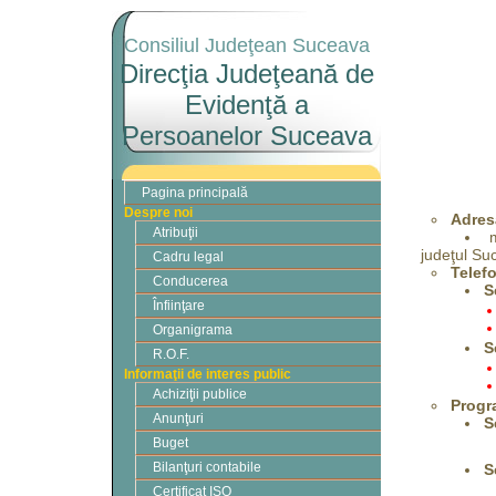
Consiliul Judeţean Suceava
Direcţia Judeţeană de
Evidenţă a
Persoanelor Suceava
Pagina principală
Despre noi
Adres
Atribuţii
judeţul Su
Cadru legal
Telefo
Conducerea
S
Înfiinţare
Organigrama
S
R.O.F.
Informaţii de interes public
Achiziţii publice
Progr
Anunţuri
S
Buget
Bilanţuri contabile
S
Certificat ISO